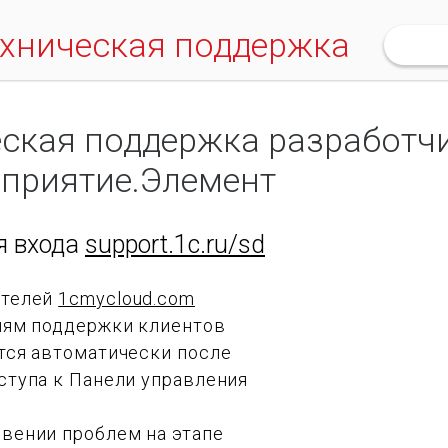
ехническая поддержка
еская поддержка разработч
дприятие.Элемент
я входа
support.1c.ru/sd
ателей
1cmycloud.com
иям поддержки клиентов
тся автоматически после
ступа к Панели управления
вении проблем на этапе