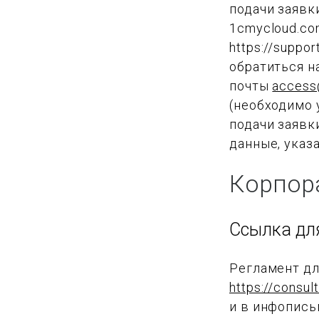
подачи заявк
1cmycloud.co
https://suppo
обратиться н
почты
access
(необходимо 
подачи заявк
данные, указа
Корпор
Ссылка дл
Регламент дл
https://consul
и в инфопись