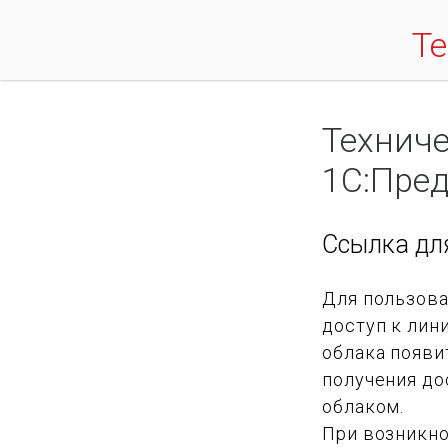
Т
Технич
1С:Пре
Ссылка дл
Для пользов
доступ к лин
облака появи
получения до
облаком.
При возникно