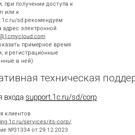
и, при получении доступа к
m или к
rt.1c.ru/sd рекомендуем
а адрес электронной
@1cmycloud.com
указать примерное время
и, и регистрационные
нные в ней).
ативная техническая подде
я входа
support.1c.ru/sd/corp
я клиентов
ting.1c.ru/services/its-corp/
ме №31334 от 29.12.2023